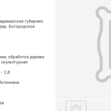
адимирская губерния,
дер. Богородское
ние; обработка дерева:
 скульптурная
 - 2,8
Логиновна
да