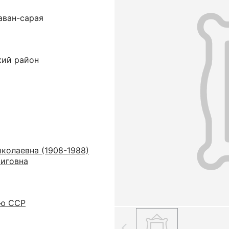
аван-сарая
кий район
колаевна (1908-1988)
иговна
ую ССР