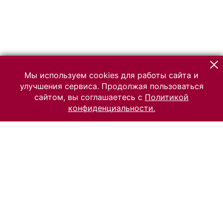
Мы используем cookies для работы сайта и
улучшения сервиса. Продолжая пользоваться
сайтом, вы соглашаетесь с
Политикой
конфиденциальности.
© 2026 Российский Этнографический музей
Все права защищены.
Условия использования материалов сайта
Отправить сообщение
Сообщение об ошибке
Перейти на сайт музея