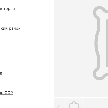
 в торне
ы
ский район,
а
ую ССР