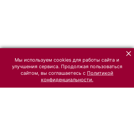
Мы используем cookies для работы сайта и
улучшения сервиса. Продолжая пользоваться
сайтом, вы соглашаетесь с
Политикой
конфиденциальности.
© 2026 Российский Этнографический музей
Все права защищены.
Условия использования материалов сайта
Отправить сообщение
Сообщение об ошибке
Перейти на сайт музея