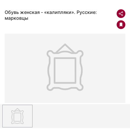
Обувь женская - «калипляки». Русские:
марковцы