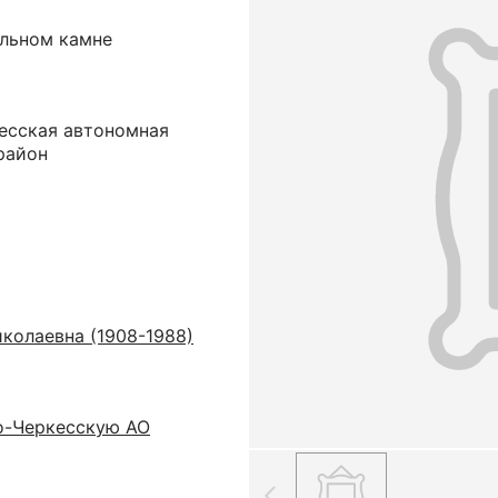
ильном камне
кесская автономная
район
колаевна (1908-1988)
о-Черкесскую АО