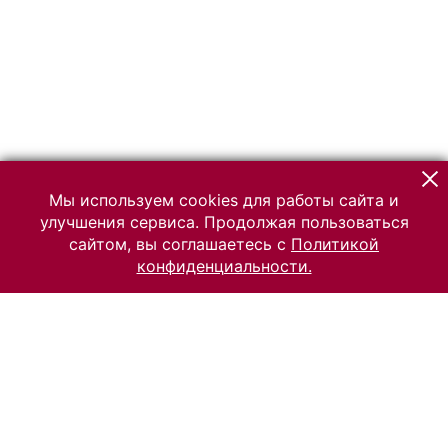
Мы используем cookies для работы сайта и
улучшения сервиса. Продолжая пользоваться
сайтом, вы соглашаетесь с
Политикой
конфиденциальности.
© 2026 Российский Этнографический музей
Все права защищены.
Условия использования материалов сайта
Отправить сообщение
Сообщение об ошибке
Перейти на сайт музея