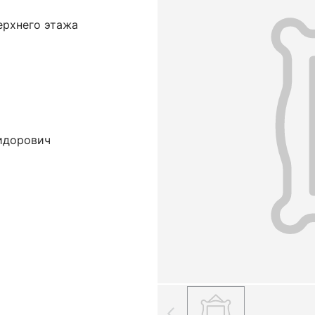
ерхнего этажа
идорович