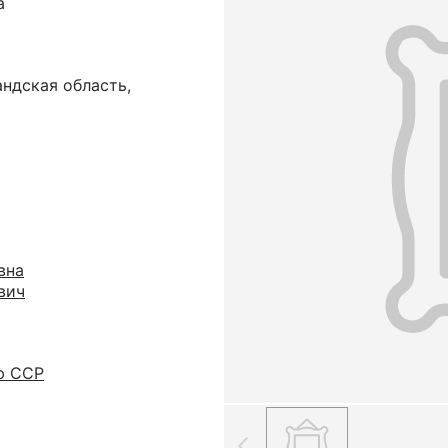
а
ндская область,
вна
вич
ю ССР