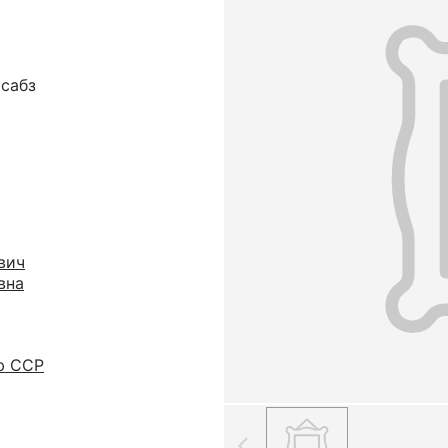
исабз
вич
вна
ю ССР