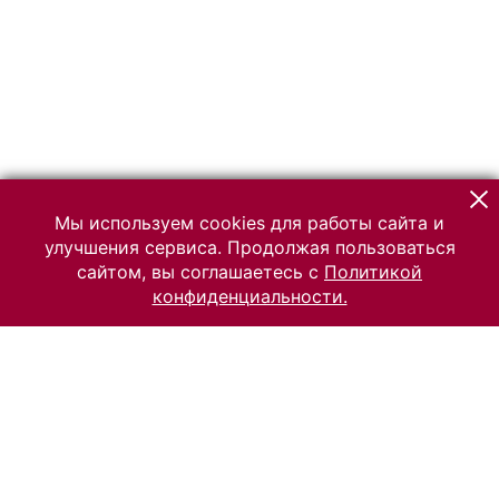
Мы используем cookies для работы сайта и
улучшения сервиса. Продолжая пользоваться
сайтом, вы соглашаетесь с
Политикой
конфиденциальности.
© 2026 Российский Этнографический музей
Все права защищены.
Условия использования материалов сайта
Отправить сообщение
Сообщение об ошибке
Перейти на сайт музея