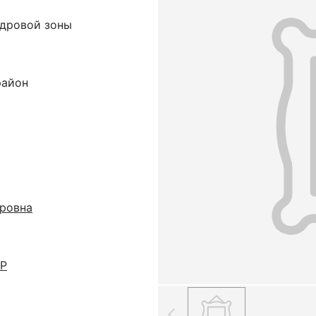
ндровой зоны
район
ровна
СР