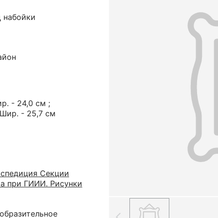
ц набойки
айон
р. - 24,0 см ;
 Шир. - 25,7 см
кспедиция Секции
ва при ГИИИ. Рисунки
зобразительное