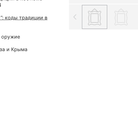
4
”: коды традиции в
е оружие
аза и Крыма