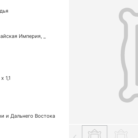
адья
айская Империя, _
х 1,1
ри и Дальнего Востока