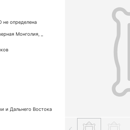
 не определена
ерная Монголия, _
еков
ри и Дальнего Востока