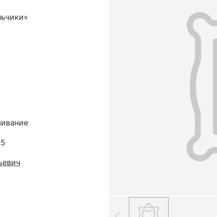
льчики»
шивание
,5
ьевич