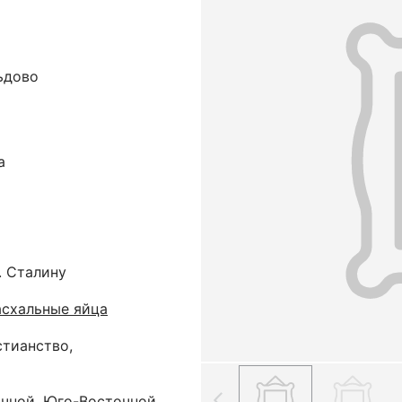
льдово
а
. Сталину
асхальные яйца
стианство,
очной, Юго-Восточной