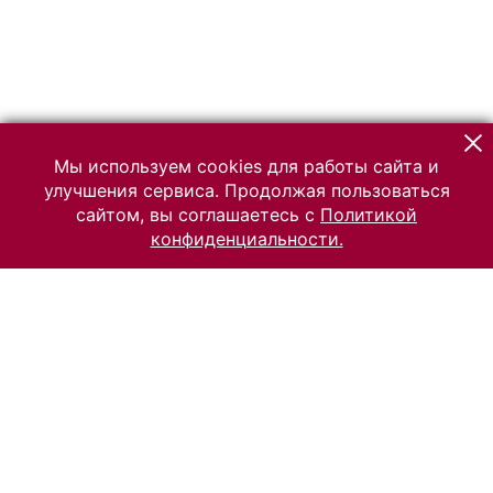
Мы используем cookies для работы сайта и
улучшения сервиса. Продолжая пользоваться
сайтом, вы соглашаетесь с
Политикой
конфиденциальности.
© 2026 Российский Этнографический музей
Все права защищены.
Условия использования материалов сайта
Отправить сообщение
Сообщение об ошибке
Перейти на сайт музея