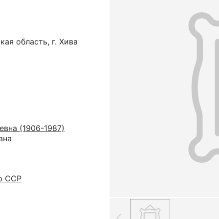
ая область, г. Хива
вна (1906-1987)
вна
ю ССР