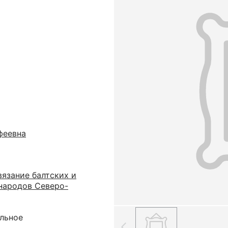
феевна
язание балтских и
народов Северо-
альное