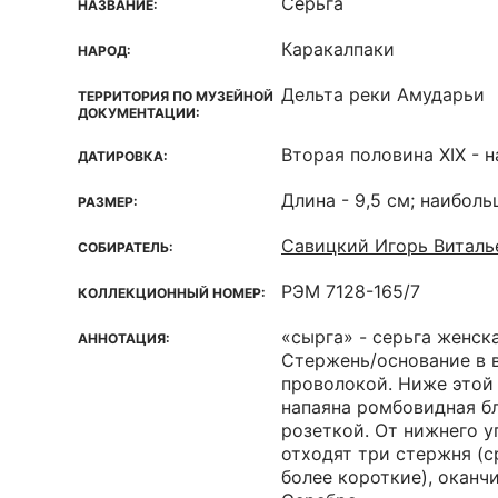
Серьга
НАЗВАНИЕ:
Каракалпаки
НАРОД:
Дельта реки Амударьи
ТЕРРИТОРИЯ ПО МУЗЕЙНОЙ
ДОКУМЕНТАЦИИ:
Вторая половина XIX - н
ДАТИРОВКА:
Длина - 9,5 см; наиболь
РАЗМЕР:
Савицкий Игорь Виталь
СОБИРАТЕЛЬ:
РЭМ 7128-165/7
КОЛЛЕКЦИОННЫЙ НОМЕР:
«сырга» - серьга женска
АННОТАЦИЯ:
Стержень/основание в 
проволокой. Ниже этой 
напаяна ромбовидная б
розеткой. От нижнего у
отходят три стержня (с
более короткие), окан