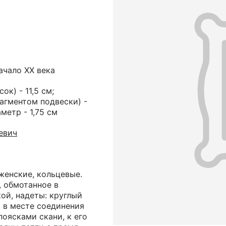
ачало ХХ века
ок) - 11,5 см;
агментом подвески) -
метр - 1,75 см
евич
 женские, кольцевые.
, обмотанное в
ой, надеты: круглый
 в месте соединения
оясками скани, к его