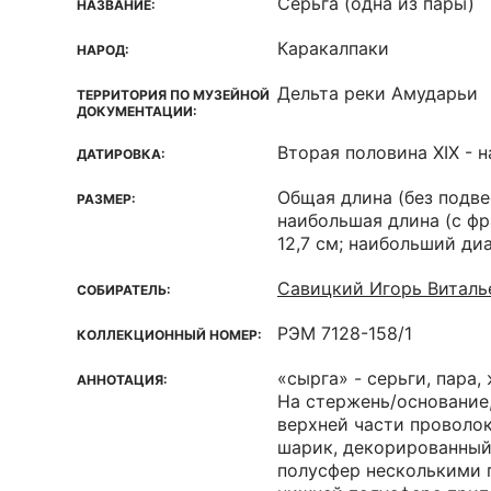
Серьга (одна из пары)
НАЗВАНИЕ:
Каракалпаки
НАРОД:
Дельта реки Амударьи
ТЕРРИТОРИЯ ПО МУЗЕЙНОЙ
ДОКУМЕНТАЦИИ:
Вторая половина XIX - н
ДАТИРОВКА:
Общая длина (без подвес
РАЗМЕР:
наибольшая длина (с фр
12,7 см; наибольший диа
Савицкий Игорь Виталь
СОБИРАТЕЛЬ:
РЭМ 7128-158/1
КОЛЛЕКЦИОННЫЙ НОМЕР:
«сырга» - серьги, пара,
АННОТАЦИЯ:
На стержень/основание
верхней части проволок
шарик, декорированный
полусфер несколькими п