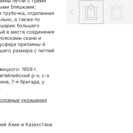
аяны петли с тремя
ыми бляшками;
 трубочка, отделанная
льно, а также по
 шарик большего
ый в месте соединения
поясками скани и
лусфере припаяны 4
шего размера с петлей
ицкого: 1959 г.
егейлийский р-н, с-з
ина, 7-я бригада, у
.
головные украшения
ей Азии и Казахстана