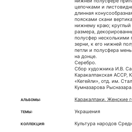
нижней полусфере прип
цепочками и листовидн
длинная конусообразная
поясками скани вертика
нижнему краю; круглый
размера, декорированн
полусфер несколькими 
зерни, к его нижней по
петли и полусфера мень
на донце.
Серебро.
Сбор художника И.В. Сав
Каракалпакская АССР, К
«Кегейли», отд. им. Стал
Кумназарова Рысназара
Каракалпаки. Женские 
АЛЬБОМЫ:
Украшения
ТЕМЫ:
Культура народов Средн
КОЛЛЕКЦИЯ: