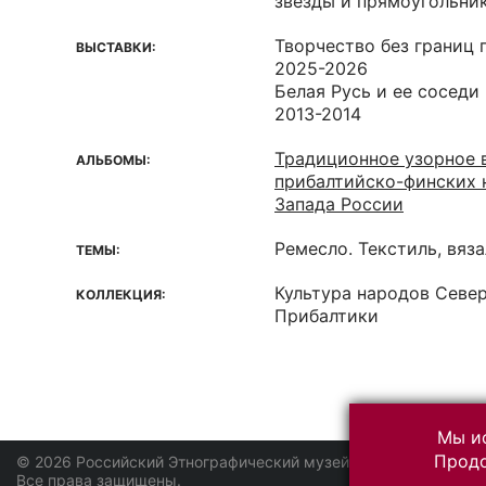
звезды и прямоугольник
Творчество без границ 
ВЫСТАВКИ:
2025-2026
Белая Русь и ее соседи
2013-2014
Традиционное узорное в
АЛЬБОМЫ:
прибалтийско-финских 
Запада России
Ремесло. Текстиль, вяз
ТЕМЫ:
Культура народов Севе
КОЛЛЕКЦИЯ:
Прибалтики
Мы ис
Продо
© 2026 Российский Этнографический музей
Все права защищены.