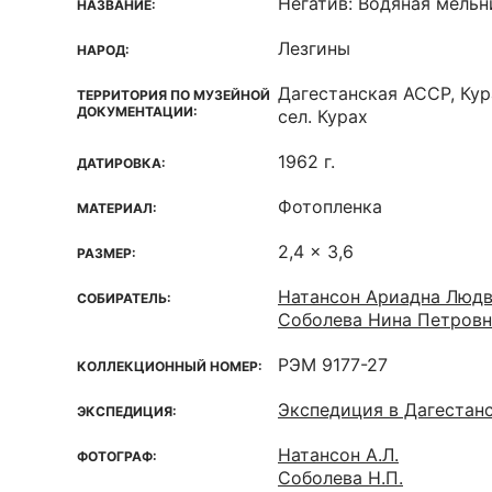
Негатив: Водяная мельн
НАЗВАНИЕ:
Лезгины
НАРОД:
Дагестанская ACCP, Кур
ТЕРРИТОРИЯ ПО МУЗЕЙНОЙ
ДОКУМЕНТАЦИИ:
сел. Курах
1962 г.
ДАТИРОВКА:
Фотопленка
МАТЕРИАЛ:
2,4 x 3,6
РАЗМЕР:
Натансон Ариадна Людв
СОБИРАТЕЛЬ:
Соболева Нина Петровн
РЭМ 9177-27
КОЛЛЕКЦИОННЫЙ НОМЕР:
Экспедиция в Дагестан
ЭКСПЕДИЦИЯ:
Натансон А.Л.
ФОТОГРАФ:
Соболева Н.П.