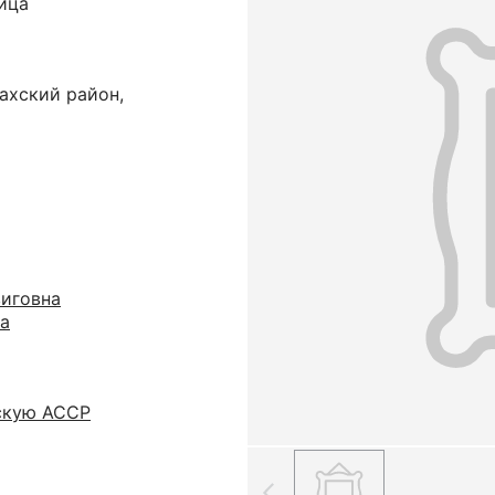
ица
ахский район,
иговна
а
скую АССР