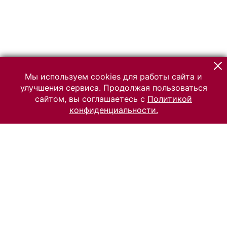
Мы используем cookies для работы сайта и
улучшения сервиса. Продолжая пользоваться
сайтом, вы соглашаетесь с
Политикой
конфиденциальности.
© 2026 Российский Этнографический музей
Все права защищены.
Условия использования материалов сайта
Отправить сообщение
Сообщение об ошибке
Перейти на сайт музея