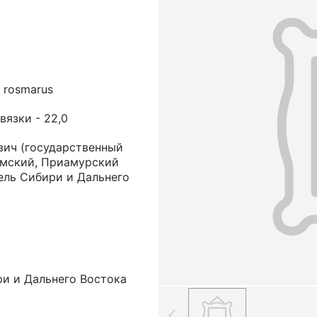
 rosmarus
связки - 22,0
вич
(государственный
омский, Приамурский
ель Сибири и Дальнего
ри и Дальнего Востока