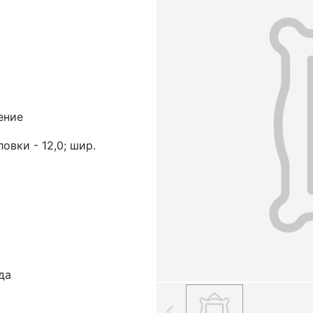
ение
ловки - 12,0; шир.
да