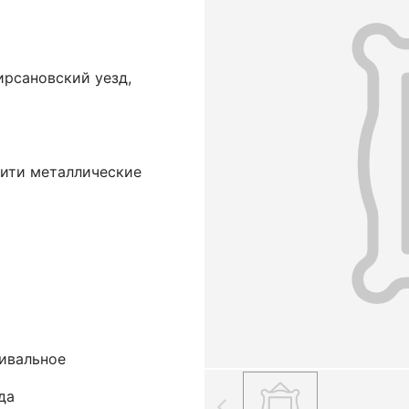
ирсановский уезд,
нити металлические
шивальное
да