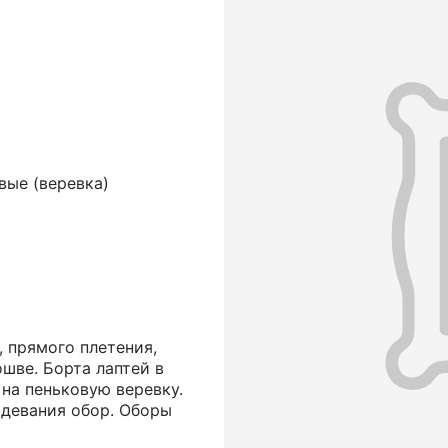
вые (веревка)
, прямого плетения,
шве. Борта лаптей в
 на пеньковую веревку.
одевания обор. Оборы