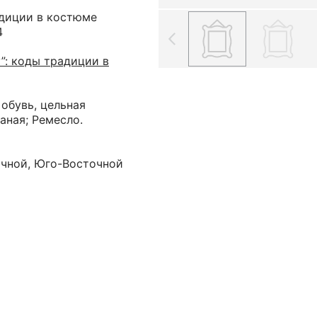
адиции в костюме
4
”: коды традиции в
 обувь, цельная
заная; Ремесло.
очной, Юго-Восточной