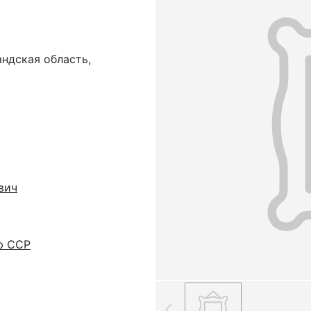
ндская область,
вич
ю ССР