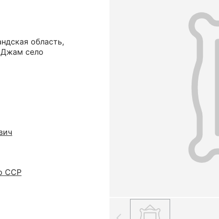
ндская область,
 Джам село
вич
ю ССР