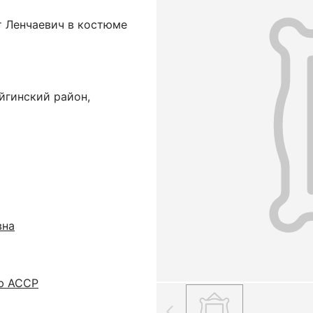
т Ленчаевич в костюме
йгинский район,
вна
ю АССР