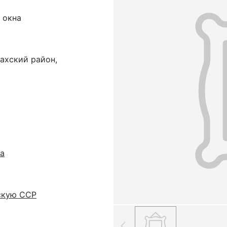
 окна
ахский район,
а
скую ССР