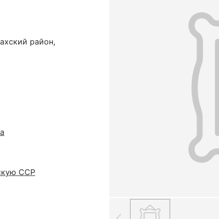
ахский район,
а
скую ССР