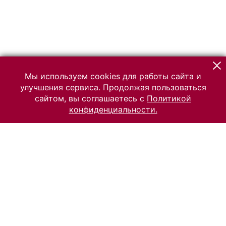
Мы используем cookies для работы сайта и
улучшения сервиса. Продолжая пользоваться
сайтом, вы соглашаетесь с
Политикой
конфиденциальности.
© 2026 Российский Этнографический музей
Все права защищены.
Условия использования материалов сайта
Отправить сообщение
Сообщение об ошибке
Перейти на сайт музея