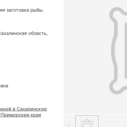
няя заготовка рыбы.
Сахалинская область,
овна
линой в Сахалинскую
и Приморские края