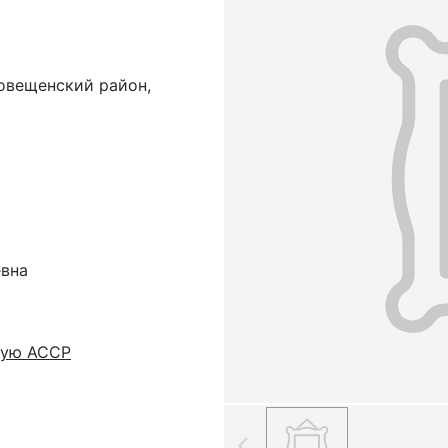
овещенский район,
евна
кую АССР