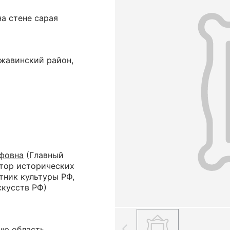
на стене сарая
нжавинский район,
фовна
(Главный
ктор исторических
тник культуры РФ,
скусств РФ)
ую область