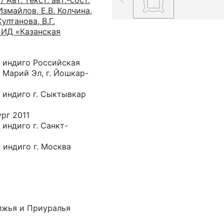
 Авт. текст. авт.-сост.
Измайлов, Е.В. Колчина,
ултанова, В.Г.
 «ИД «Казанская
и индиго Российская
 Марий Эл, г. Йошкар-
 индиго г. Сыктывкар
рг 2011
 индиго г. Санкт-
 индиго г. Москва
лжья и Приуралья