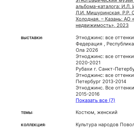
этнографический музей /
альбома-каталога: И.Л. 
Л.И. Мишуринская, Р.Р. С
Холодная. – Казань: АО
недвижимость», 2023
Этноджинс: все оттенк
ВЫСТАВКИ:
Федерация , Республика
Ола 2026
Этноджинс: все оттенки
2020-2021
Рубахи г. Санкт-Петербу
Этноджинс: все оттенки
Петербург 2013-2014
Этноджинс. Все оттенки
2015-2016
Показать все (7)
Костюм, женский
ТЕМЫ:
Культура народов Пово
КОЛЛЕКЦИЯ: