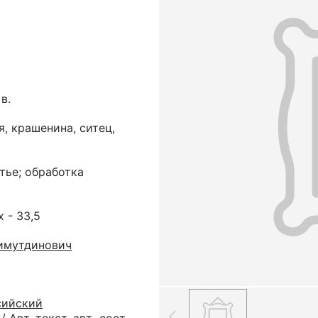
в.
, крашенина, ситец,
тье; обработка
х - 33,5
имутдинович
сийский