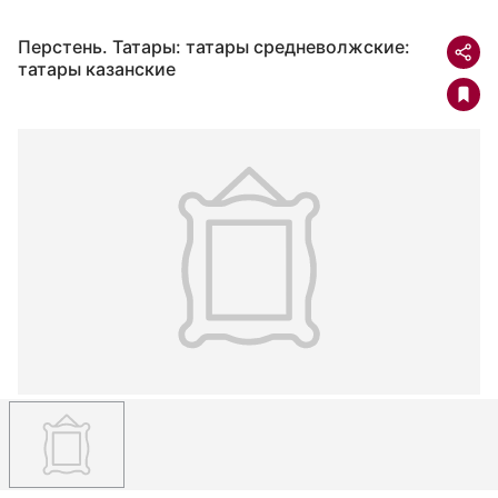
Перстень. Татары: татары средневолжские:
татары казанские