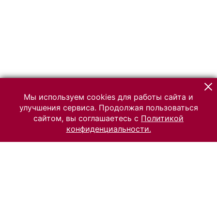
Мы используем cookies для работы сайта и
улучшения сервиса. Продолжая пользоваться
сайтом, вы соглашаетесь с
Политикой
конфиденциальности.
© 2026 Российский Этнографический музей
Все права защищены.
Условия использования материалов сайта
Отправить сообщение
Сообщение об ошибке
Перейти на сайт музея