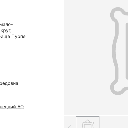
Ямало-
круг,
бище Пурпе
редовна
нецкий АО