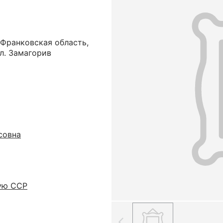
-Франковская область,
л. Замагорив
совна
ую ССР