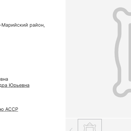
-Марийский район,
евна
дра Юрьевна
ую АССР