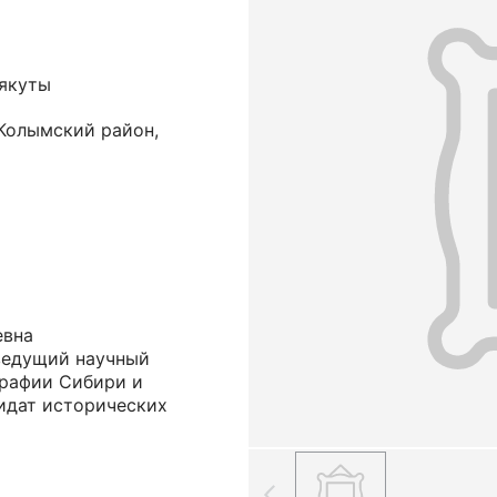
 якуты
Колымский район,
евна
ведущий научный
графии Сибири и
дидат исторических