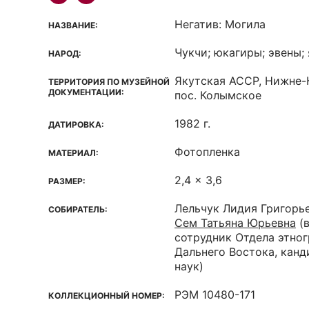
Негатив: Могила
НАЗВАНИЕ:
Чукчи; юкагиры; эвены;
НАРОД:
Якутская ACCP, Нижне-
ТЕРРИТОРИЯ ПО МУЗЕЙНОЙ
ДОКУМЕНТАЦИИ:
пос. Колымское
1982 г.
ДАТИРОВКА:
Фотопленка
МАТЕРИАЛ:
2,4 x 3,6
РАЗМЕР:
Лельчук Лидия Григорь
СОБИРАТЕЛЬ:
Сем Татьяна Юрьевна
(
сотрудник Отдела этно
Дальнего Востока, кан
наук)
РЭМ 10480-171
КОЛЛЕКЦИОННЫЙ НОМЕР: