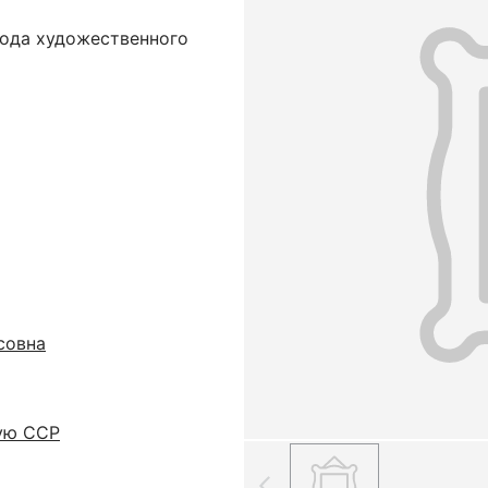
вода художественного
совна
ую ССР