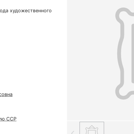
вода художественного
совна
ую ССР