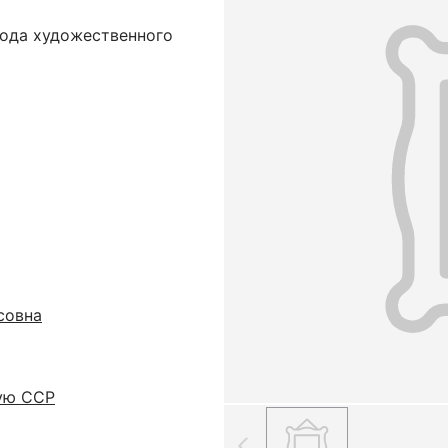
вода художественного
совна
ую ССР